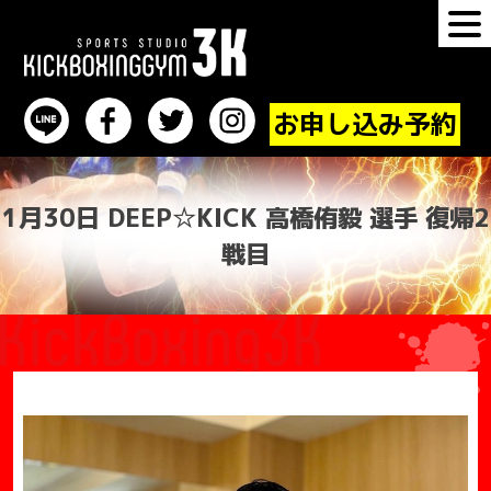
プロ選手の出稽古を募集！｜キックボクシングジ
お申し込み予約
ム３K
1月30日 DEEP☆KICK 高橋侑毅 選手 復帰2
戦目